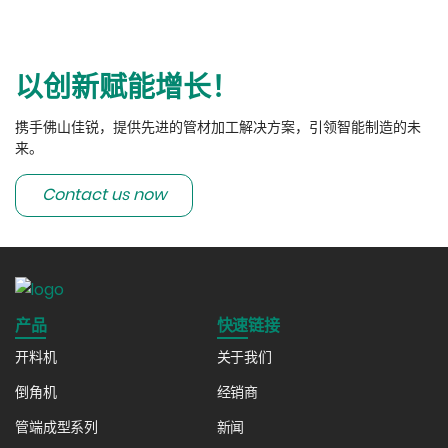
以创新赋能增长！
携手佛山佳锐，提供先进的管材加工解决方案，引领智能制造的未
来。
深耕行业近二十载，技术积淀获国际认可
资料显示，佳锐智能成立于2017年，但其技术底蕴可追溯至2005
年。经过近二十年的发展，公司已从单纯的设备制造商转型为“研
Contact us now
发、生产、销售、技术服务”一体化的高新技术企业，凭借过硬的技
术实力，佳锐智能已成功进入众多国内外知名企及零部件巨头的供
应链体系。长期服务于国内外知名企业，包括：长城汽车、宇通汽
车、五菱汽车、
特斯拉、日本电装、日本臼井、日本大金、德国大
陆集团、法国法雷奥、德国莱尼集团、美的集团、海尔集团、三
花、盾安、上海SAAA、江苏腾龙、浙江阿能、南京利德东方等行业
产品
快速链接
标杆企业。这一市场布局充分证明了其产品在稳定性与先进性上已
开料机
关于我们
具备与国际品牌同台竞技的能力。
倒角机
经销商
管端成型系列
新闻