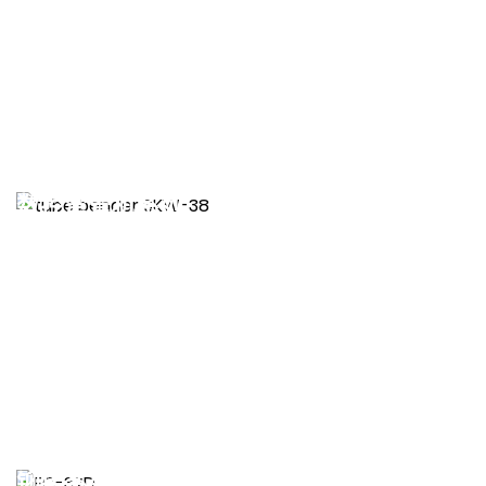
数控弯管机系列
查看更多 >
铆接系列