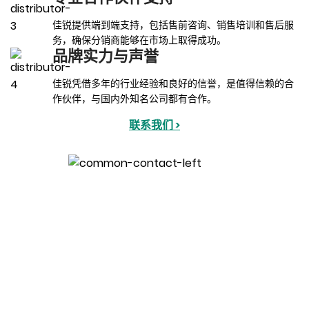
佳锐提供端到端支持，包括售前咨询、销售培训和售后服
务，确保分销商能够在市场上取得成功。
品牌实力与声誉
佳锐凭借多年的行业经验和良好的信誉，是值得信赖的合
作伙伴，与国内外知名公司都有合作。
联系我们 >
展台直击：单机器人弯管机成焦点
佳锐智能的展位吸引了众多专业观众驻足交流。此次参展，公司重
点展示了其自主研发的机器人弯管机。机器人弯管机凭借高精度、
高稳定性的全电控制技术，能够极大提升管材加工的效率与精度，
同时显著降低能耗，符合全球制造业绿色、智能的发展趋势。