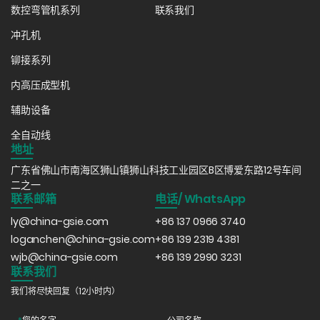
数控弯管机系列
联系我们
冲孔机
铆接系列
佳锐智能希望通过这个全球顶尖的平台，将中国先进的管材加工智
内高压成型机
能制造装备推向世界。佳锐智能将继续专注于管材深加工设备与机
器人集成的研发，致力于为全球汽车零部件、制冷及家具行业的客
辅助设备
户提供更高效的‘工业4.0’解决方案。
全自动线
地址
广东省佛山市南海区狮山镇狮山科技工业园区B区博爱东路12号车间
二之一
联系邮箱
电话/ WhatsApp
ly@china-gsie.com
+86 137 0966 3740
loganchen@china-gsie.com
+86 139 2319 4381
wjb@china-gsie.com
+86 139 2990 3231
联系我们
我们将尽快回复（12小时内）