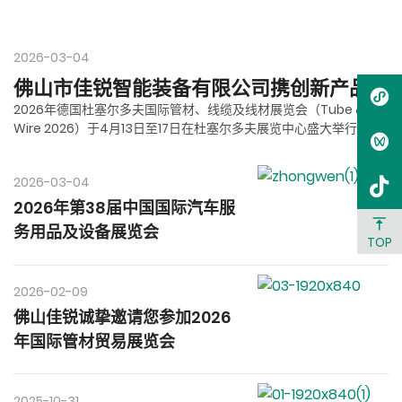
2026-03-04
佛山市佳锐智能装备有限公司携创新产品亮相2026德国杜塞尔多夫国际管材、线缆及线材展览会
2026年德国杜塞尔多夫国际管材、线缆及线材展览会（Tube &
Wire 2026）于4月13日至17日在杜塞尔多夫展览中心盛大举行。作
为全球管线领域最具影响力的市场与技术平台，本届展会汇聚了来
自世界各地的顶尖企业。佛山市佳锐智能装备有限公司（以下简称
2026-03-04
“佳锐智能”）携其核心技术产品亮相本届盛会，向全球客商展示了中
国智造在管材深加工及工业机器人集成领域的创
新实力。
2026年第38届中国国际汽车服
务用品及设备展览会
TOP
2026-02-09
佛山佳锐诚挚邀请您参加2026
年国际管材贸易展览会
2025-10-31