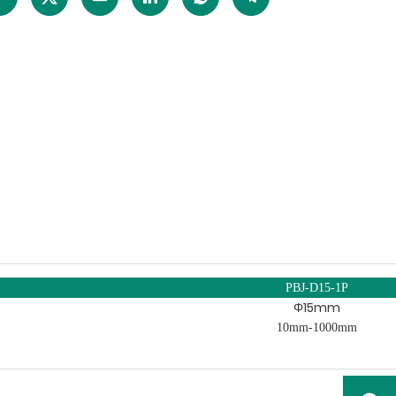
PBJ-D15-1P
Φ15mm
10mm-1000mm