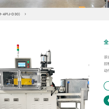
4P1J-D30）
全
该
控
动